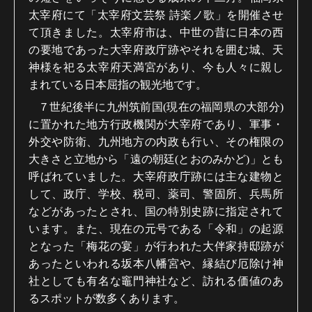
太宰府にて「太宰府文芸祭 詩楽ノ歌」を開催させ
て頂きました。太宰府市は、中世の昔に日本の西
の要地であった大宰府政庁跡やそれを囲む城、天
神様を祀る太宰府天満宮があり、今も人々に親し
まれている日本屈指の観光地です。
７世紀後半に九州筑前国
(
現在の福岡県の大部分
)
に置かれた地方行政機関が大宰府であり、軍事・
外交や防衛、九州地方の内政も行い、その権限の
大きさと立地から「遠の朝廷
(
とおのみかど
)
」とも
呼ばれていました。大宰府政庁跡には主な建物と
して、政庁、学校、税司、薬司、警固所、兵馬所
などがあったとされ、国の特別史跡に指定されて
います。また、現在の元号である「令和」の起源
となった「梅花の宴」が行われた大伴家持邸跡が
あったといわれる坂本八幡宮や、縁結び厄除け神
社としても有名な竈門神社など、訪れる価値のあ
るスポットが数多くあります。