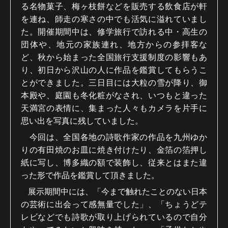
る名物菓子、梅ヶ枝餅などを販売する飲食店が軒
を連ね、師走の寒さの中でも活気に溢れていまし
た。開催期間中は、修学旅行で訪れる中・高生の
団体や、地元の家族連れ、地方からの参拝客な
ど、秋から始まった全国旅行支援制度の影響もあ
り、初日から沢山の人に作品を鑑賞してもらうこ
とができました。三日目には大粒の雪が降り、御
本殿や、庭園も冬化粧がなされ、いつもと違った
天満宮の表情に、集まった人々もカメラを片手に
思い出を写真に残していました。
今回は、全国各地の詩歌作家の作品を九州ゆか
りの有田焼のお皿に焼き付けたり、金箔の箔押し
紙に写し、博多織の額で装飾し、従来とはまた違
った形で作品を鑑賞して頂きました。
展示期間中には、「今まで触れたことのない日本
の芸術に出会って感無量でした」、「ちょうどテ
レビなどでも詩歌が取り上げられているので自分