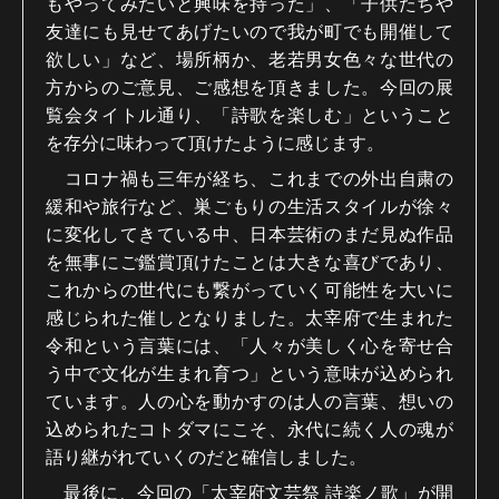
もやってみたいと興味を持った」、「子供たちや
友達にも見せてあげたいので我が町でも開催して
欲しい」など、場所柄か、老若男女色々な世代の
方からのご意見、ご感想を頂きました。今回の展
覧会タイトル通り、「詩歌を楽しむ」ということ
を存分に味わって頂けたように感じます。
コロナ禍も三年が経ち、これまでの外出自粛の
緩和や旅行など、巣ごもりの生活スタイルが徐々
に変化してきている中、日本芸術のまだ見ぬ作品
を無事にご鑑賞頂けたことは大きな喜びであり、
これからの世代にも繋がっていく可能性を大いに
感じられた催しとなりました。太宰府で生まれた
令和という言葉には、「人々が美しく心を寄せ合
う中で文化が生まれ育つ」という意味が込められ
ています。人の心を動かすのは人の言葉、想いの
込められたコトダマにこそ、永代に続く人の魂が
語り継がれていくのだと確信しました。
最後に、今回の「太宰府文芸祭 詩楽ノ歌」が開