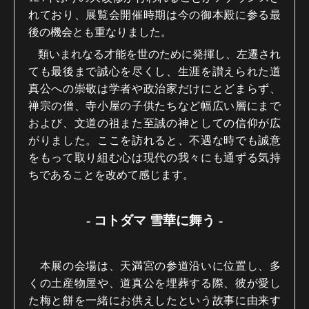
れており、展覧会開催時期は今の御本殿に参る最
後の機会とも重なりました。
類いまれなる才能を世のために発揮し、左遷され
ても最後まで誠心を尽くし、生涯を讃えられた道
真公への崇敬は学者や政治家だけにとどまらず、
禅宗の僧、寺小屋の子供たちなど幅広い層にまで
および、文道の祖また至誠の神としての信仰が広
がりました。ここを訪れると、不遇な時でも誠意
をもって取り組む心は現代の我々にも通ずる気持
ちであることを改めて感じます。
- コトダマ 雪華に舞う -
本展の会場は、天満宮の参道沿いに位置し、多
くの土産物屋や、道真公を埋葬する際、彼が愛し
た梅と餅を一緒にお供えしたという故事に由来す