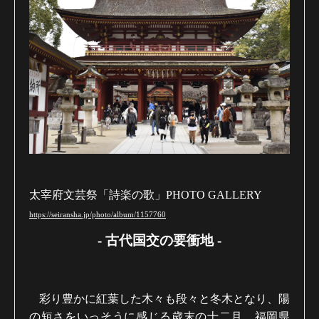
太宰府文芸祭「詩楽の歌」PHOTO GALLERY
https://seiransha.jp/photo/album/1157760
- 古代国交の要衝地 -
彩り豊かに紅葉した木々も段々と冬木となり、陽
の短さをいっそうに感じる歳末の十二月。福岡県