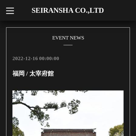
SEIRANSHA CO.,LTD
t
o
g
g
l
e
n
EVENT NEWS
a
v
i
g
2022-12-16 00:00:00
a
t
i
福岡 / 太宰府館
o
n