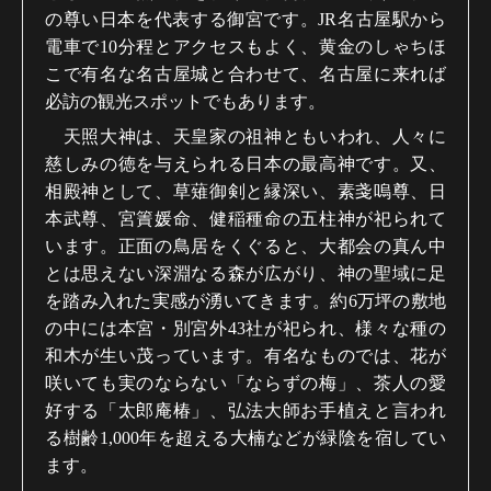
の尊い日本を代表する御宮です。
JR
名古屋駅から
電車で
10
分程とアクセスもよく、黄金のしゃちほ
こで有名な名古屋城と合わせて、名古屋に来れば
必訪の観光スポットでもあります。
天照大神は、天皇家の祖神ともいわれ、人々に
慈しみの徳を与えられる日本の最高神です。又、
相殿神として、草薙御剣と縁深い、素戔嗚尊、日
本武尊、宮簀媛命、健稲種命の五柱神が祀られて
います。正面の鳥居をくぐると、大都会の真ん中
とは思えない深淵なる森が広がり、神の聖域に足
を踏み入れた実感が湧いてきます。約
6
万坪の敷地
の中には本宮・別宮外
43
社が祀られ、様々な種の
和木が生い茂っています。有名なものでは、花が
咲いても実のならない「ならずの梅」、茶人の愛
好する「太郎庵椿」、弘法大師お手植えと言われ
る樹齢
1,000
年を超える大楠などが緑陰を宿してい
ます。