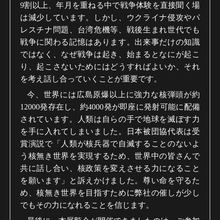
9
割以上、年月を重ねる中で戦争体験を直接聞く場
は減少しています。しかし、ウクライナ侵攻やパ
レスチナ問題、台湾危機等、戦後生まれ世代でも
戦争に関わる記憶はあります。出来事だけの知識
ではなく、なぜ戦争は起き、始まるとなにが起こ
り、起こさないためにはどうすればよいか、それ
を考え話し合っていくことが重要です。
今、世界には広島原爆以上に強力な核弾頭が約
12000
発存在し、約
4000
発が即座に発射可能に配備
されています。人類は自らの手で地球を滅ぼす力
を手に入れてしまいました。日本被団協代表は受
賞演説で「人類が核兵器で自滅することのないよ
う核無き世界を実現するため、世界中の皆さんで
共に話し合い、核政策を変えさせる力になること
を願います」と訴えかけました。尊い命を守るた
め、核無き世界を目指すために弊社の催しが少し
でもその力になれることを信じます。