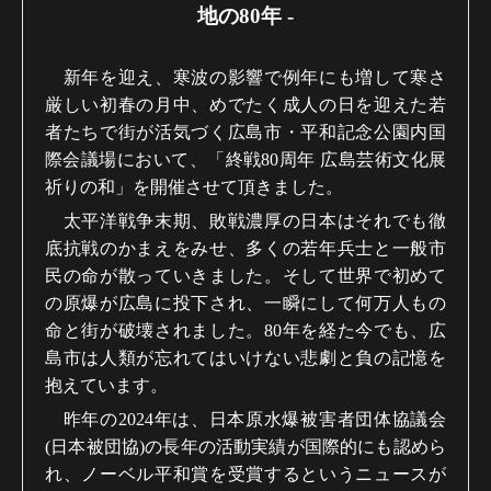
地の80年
-
新年を迎え、寒波の影響で例年にも増して寒さ
厳しい初春の月中、めでたく成人の日を迎えた若
者たちで街が活気づく広島市・平和記念公園内国
際会議場において、「終戦80周年 広島芸術文化展
祈りの和」を開催させて頂きました。
太平洋戦争末期、敗戦濃厚の日本はそれでも徹
底抗戦のかまえをみせ、多くの若年兵士と一般市
民の命が散っていきました。そして世界で初めて
の原爆が広島に投下され、一瞬にして何万人もの
命と街が破壊されました。80年を経た今でも、広
島市は人類が忘れてはいけない悲劇と負の記憶を
抱えています。
昨年の2024年は、日本原水爆被害者団体協議会
(日本被団協)の長年の活動実績が国際的にも認めら
れ、ノーベル平和賞を受賞するというニュースが