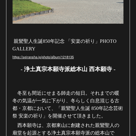
親鸞聖人生誕850年記念 「安楽の祈り」
PHOTO
GALLERY
https://seiransha.jp/photo/album/1218135
- 浄土真宗本願寺派総本山 西本願寺 -
冬至も間近にせまる師走の短日。それまでの暖
冬の気温が一気に下がり、冬らしく白息混じる古
都・京都において、「親鸞聖人生誕 850年記念芸術
祭 安楽の祈り」を開催させて頂きました。
西本願寺は、京都東山に創建された親鸞聖人の
廟堂を起源とする浄土真宗本願寺派の総本山で