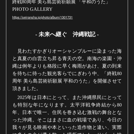
終戦80周年 美ら島芸術祈願展 「平和のうた」
PHOTO GALLERY
https://seiransha.jp/photo/album/1301731
-
未来へ継ぐ 沖縄戦記
-
見わたすかぎりオーシャンブルーに染まった海
と真夏の白雲立ち昇る青天の空。南海の楽園・沖
縄は例年よりも格段に早く梅雨があけ、夏の到来
を待ちに待った観光客らでにぎわう中、「終戦80
周年 美ら島芸術祈願展 平和のうた」を開催させて
頂きました。
2025年は日本にとって、また沖縄県民にとって
も特別な年になります。太平洋戦争終結から80
年、日本で唯一、住民を巻き込む激戦の舞台とな
った沖縄。そこはまさに血の戦場であり、今日の
我々が見る映画や本といった造作物と違い、実際