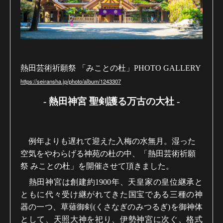
熱田芸術祈願祭 「みことの杜」
PHOTO GALLERY
https://seiransha.jp/photo/album/1243307
- 熱田神宮 聖剣護る万古の大社
-
例年よりも遅れて迎えた入梅の水無月。湿った
空気をやわらげる神苑の杜の中、「熱田芸術祈願
祭 みことの杜」を開催させて頂きました。
熱田神宮は創建約
1900
年、天皇家の皇位継承と
ともに代々受け継がれてきた国宝である三種の神
器の一つ、草薙御剣
(
くさなぎのみつるぎ
)
を御神体
として、天照大神を祀り、伊勢神宮に次ぐ、格式