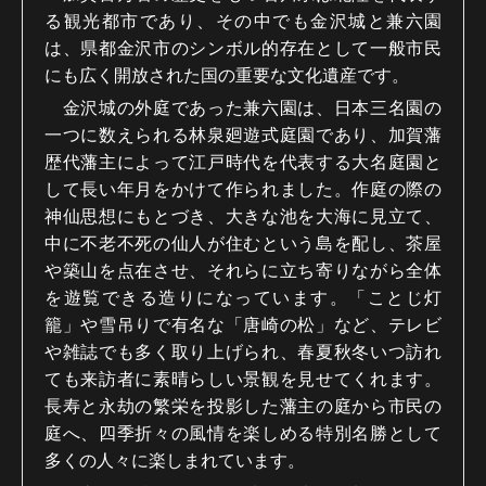
る観光都市であり、その中でも金沢城と兼六園
は、県都金沢市のシンボル的存在として一般市民
にも広く開放された国の重要な文化遺産です。
金沢城の外庭であった兼六園は、日本三名園の
一つに数えられる林泉廻遊式庭園であり、加賀藩
歴代藩主によって江戸時代を代表する大名庭園と
して長い年月をかけて作られました。作庭の際の
神仙思想にもとづき、大きな池を大海に見立て、
中に不老不死の仙人が住むという島を配し、茶屋
や築山を点在させ、それらに立ち寄りながら全体
を遊覧できる造りになっています。「ことじ灯
籠」や雪吊りで有名な「唐崎の松」など、テレビ
や雑誌でも多く取り上げられ、春夏秋冬いつ訪れ
ても来訪者に素晴らしい景観を見せてくれます。
長寿と永劫の繁栄を投影した藩主の庭から市民の
庭へ、四季折々の風情を楽しめる特別名勝として
多くの人々に楽しまれています。