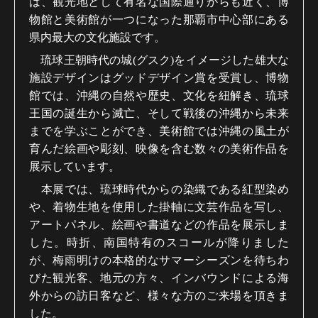
は、観光地として有名な国際通りからも近く、博
物館と美術館が一つになった那覇市中心部にある
県内最大の文化施設です。
琉球王朝時代の城(グスク)をイメージした雄大な
施設デザインはグッドデザイン賞を受賞し、博物
館では、沖縄の自然や歴史、文化を紐解き、琉球
王国の誕生から滅亡、そして戦後の沖縄から未来
までを学ぶことができ、美術館では沖縄の風土が
育んだ絵画や彫刻、映像を含む数々の美術作品を
展示しています。
本展では、琉球時代からの染織である紅型染め
や、着物生地を使用した掛軸に文芸作品を写し、
アートパネル、絵画や書道などの作品を展示しま
した。時折、南国特有のスコールが降りました
が、梅雨明けの本格的なサマーシーズンを待ちわ
びた観光客、地元の方々、インバウンドによる海
外からの訪日客など、様々な方のご来場を頂きま
した。