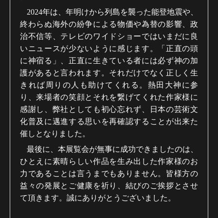
2024
年は、年明けから列島を襲った能登地震や、
終わらぬ海外の紛争による物価や為替の影響、政
治不信等、テレビのワイドショーではいまだに良
いニュースが少ないように感じます。「正直の頭
に神宿る」、正直に生きている者には必ず神の加
護があると言われます。それだけでなく正しく生
きれば周りの人も助けてくれる。熱田大神に参
り、来場者の笑顔とそれを繋げてくれた作家様に
感謝し、弊社としても初心忘れず、日本の芸術文
化普及に邁進する思いを再確認することが出来た
催しとなりました。
最後に、本展覧会が無事に成功できましたのは、
ひとえに素晴らしい作品を生み出した作家様のお
力であることは言うまでもありません。皆様方の
益々の発展とご健康を祈り、結びのご挨拶とさせ
て頂きます。誠にありがとうございました。