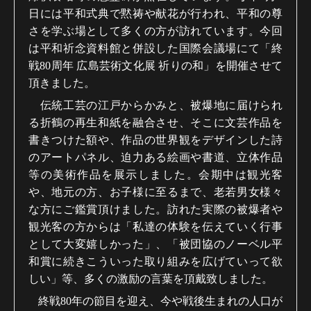
日には平和式典で黙祷や献花が行われ、平和の尊
さを学ぶ場として多くの方が訪れています。今回
は平和祈念資料館と併設した国際会議場にて「終
戦
80
周年 広島芸術文化展 祈りの和」を開催させて
頂きました。
伝統工芸の江戸からかみと、被爆地に届けられ
る折鶴の再生和紙を融合させ、そこに文芸作品を
書きつけた額や、作品の世界観をデザインした詩
のアートパネル、迫力ある絵画や書道、立体作品
等の美術作品を展示しました。会期中は観光客
や、地元の方、お子様に至るまで、老若男女様々
な方にご鑑賞頂けました。訪れた実際の被爆者や
観光客の方からは「私達の体験を伝えていく行事
として大変嬉しかった」、「被団協のノーベル平
和賞に続きこういった取り組みを広げていって欲
しい」等、多くの激励の言葉を頂戴致しました。
終戦
80
年の節目を迎え、今や戦後生まれの人口が