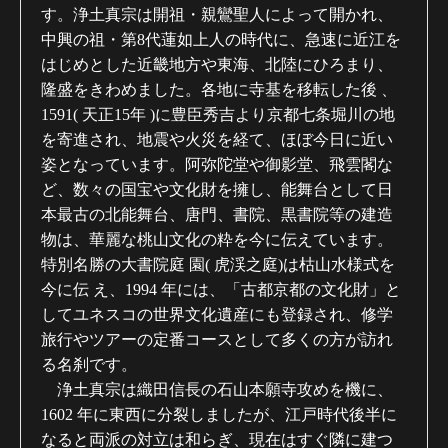
す。浄土真宗は開祖・親鸞聖人によって開かれ、
中興の祖・第8代蓮如上人の時代に、急速に近江を
はじめとした近畿地方や東海、北陸にひろまり、
隆盛をきわめました。各地に寺基を移転した後 、
1591( 天正15年 )に豊臣秀吉より京都七条堀川の地
を寄進され、地震や火災を経て、ほぼ今日に近い
姿となっています。阿弥陀堂や御影堂、飛雲閣な
ど、数々の国宝や文化財を擁し、能舞台として日
本最古の北能舞台、唐門、書院、黒書院等の建造
物は、華麗な桃山文化の粋を今に伝えています。
特別名勝の大書院庭 園( 虎渓之庭)は枯山水様式を
今に伝 え、1994 年には、「古都京都の文化財」と
してユネスコの世界文化遺産にも登録され、修学
旅行やツアーの定番コースとして多くの方が訪れ
る名刹です。
浄土真宗は織田信長の石山本願寺攻めを機に、
1602 年に東西に分裂しましたが、江戸時代後半に
なると両派の対立は和らぎ、現在はすぐ隣に建つ