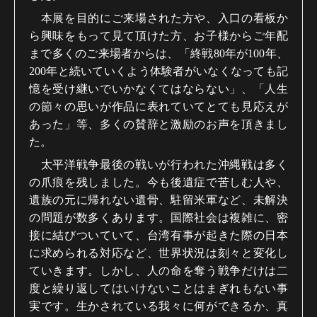
本展を目的にご来場された方や、入口の看板か
ら興味をもって見て頂けた方、お子様からご年配
まで多くのご来場者からは、「終戦80年が100年、
200年と続いていくよう体験者がいなくなっても記
憶を受け継いでいかなくてはならない」、「人生
の節々の思いが作品に表れていてとても見応えが
あった」等、多くの賛辞と激励のお声を頂きまし
た。
太平洋戦争最後の戦いが行われた沖縄戦は多く
の爪痕を残しました。今も後遺症で苦しむ人や、
遺族の元に帰れない遺骨、駐留米軍など、未解決
の問題が数多くあります。国際社会は複雑に、密
接に結びついていて、台湾有事が起きた際の日本
に求められる対応など、世界状況は刻々と変化し
ていきます。しかし、人の命を奪う戦争だけは二
度と繰り返してはいけないことはまぎれもない事
実です。生かされている我々に何ができるか、真