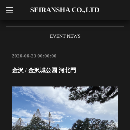
SEIRANSHA CO.,LTD
t
o
g
g
l
e
n
EVENT NEWS
a
v
i
g
2026-06-23 00:00:00
a
t
i
金沢 / 金沢城公園 河北門
o
n