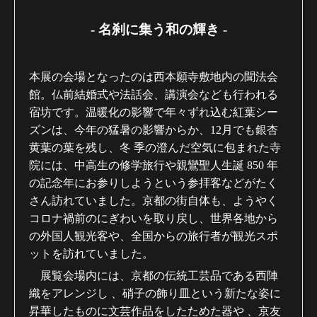
- 名刹に集う和の輝き -
本展の会場となったのは西本願寺敷地内の聞法会
館。仏前結婚式や法話会、講演会なども行われる
宿坊です。温暖化の影響で年々ずれ込む紅葉シー
ズンは、今年の猛暑の影響からか、12月でも銀杏
黄葉の葉を残し、冬 季の澄んだ空気に包まれた寺
院には、中高生の修学旅行や親鸞聖人生誕 850 年
の記念年にお参りしようという参拝客などがたく
さん訪れていました。京都の街自体も、ようやく
コロナ禍前のにぎわいを取り戻し、世界各地から
の外国人観光客や、全国からの旅行者が観光スポ
ットを訪れていました。
展覧会場内には、京都の伝統工芸品である西陣
織をアレンジし
、硝子の飾り皿という新たな姿に
昇華したものに文芸作品をしたためた器や
、京友