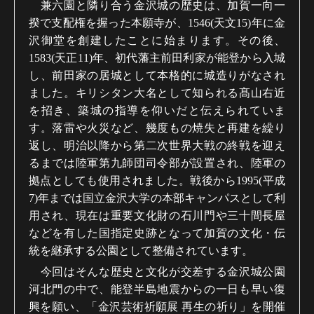
兼六園と隣り合う金沢城の歴史は、加賀一向一
揆で支配権を握った本願寺が、1546(天文15)年に金
沢御堂を創建したことに始まります。その後、
1583(天正11)年、初代藩主前田利家が能登から入城
し、前田家の居城として本格的に城造りがなされ
ました。キリシタン大名として知られる髙山右近
を招き、築城の指導を仰いだと伝えられていま
す。落雷や火災など、幾度もの焼失と再建を繰り
返し、明治以降から第二次世界大戦の終戦を迎え
るまでは陸軍第九師団司令部が設置され、陸軍の
拠点としても使用されました。戦後から1995(平成
7)年までは国立金沢大学の本部キャンパスとして利
用され、現在は重要文化財の石川門や三十間長屋
などを有した国指定史跡となって加賀の文化・伝
統を継承する公園として整備されています。
今回はそんな歴史と文化が交差する金沢城公園
河北門の中で、能登半島地震からの一日も早い復
興を願い、「金沢芸術祈願展 再生の祈り」を開催