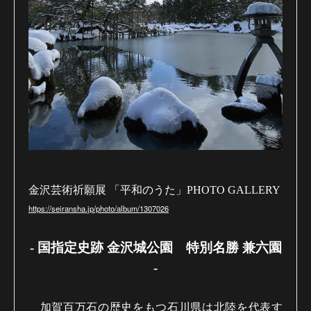
金沢芸術祈願展 「平和のうた」
PHOTO GALLERY
https://seiransha.jp/photo/album/1307026
-
国指定史跡 金沢城公園 特別名勝 兼六園
-
加賀百万石の歴史をもつ石川県は北陸を代表す