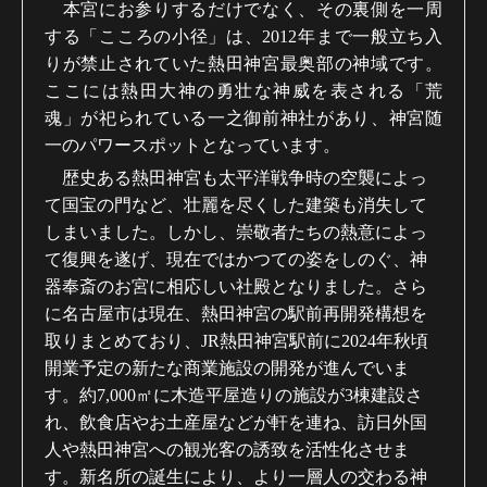
本宮にお参りするだけでなく、その裏側を一周
する「こころの小径」は、
2012
年まで一般立ち入
りが禁止されていた熱田神宮最奥部の神域です。
ここには熱田大神の勇壮な神威を表される「荒
魂」が祀られている一之御前神社があり、神宮随
一のパワースポットとなっています。
歴史ある熱田神宮も太平洋戦争時の空襲によっ
て国宝の門など、壮麗を尽くした建築も消失して
しまいました。しかし、崇敬者たちの熱意によっ
て復興を遂げ、現在ではかつての姿をしのぐ、神
器奉斎のお宮に相応しい社殿となりました。さら
に名古屋市は現在、熱田神宮の駅前再開発構想を
取りまとめており、
JR
熱田神宮駅前に
2024
年秋頃
開業予定の新たな商業施設の開発が進んでいま
す。約
7,000
㎡に木造平屋造りの施設が
3
棟建設さ
れ、飲食店やお土産屋などが軒を連ね、訪日外国
人や熱田神宮への観光客の誘致を活性化させま
す。新名所の誕生により、より一層人の交わる神