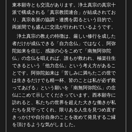
東本願寺とも交流があります。浄土真宗の真宗十
派で構成される「真宗教団連合」が結成されてお
り、真宗各派の協調・連携を図るという目的で、
両派間でも盛んに交流が行われているようです。
浄土真宗の教えの特徴は、厳しい修行を成した
者だけが成仏できる「自力念仏」ではなく、阿弥
陀如来を信じ、感謝の心をこめて「南無阿弥陀
仏」の念仏を唱えれば、誰もが救われ、極楽往生
できるという「他力念仏」という考え方があるこ
とです。阿弥陀如来は「苦しみに満ちたこの世で
は生きるだけでも精一杯、皆のことは私が必ず救
ってあげる」という願いを「南無阿弥陀仏」の念
仏にこめて示してくださっています。西本願寺に
訪れると、私たちの世界を超えた大きな働きが私
たちを見守ってくれ、限りある人生を見つめ直す
きっかけや自分自身のことを改めて発見するご縁
を頂けるような気がしました。