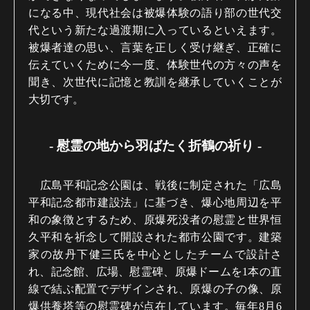
になる中、現代社会は被爆体験の語り部の世代交
代という新たな過渡期に入っているといえます。
被爆者達の思い、言葉を正しく受け継ぎ、正確に
伝えていくために今一度、体験世代の方々の声を
聞き、次世代に記憶と教訓を継承していくことが
大切です。
-
慰霊の地から羽ばたく折鶴の祈り
-
広島平和記念公園は、戦後に制定された「広島
平和記念都市建設法」に基づき、爆心地周辺を平
和の象徴とするため、原爆死没者の慰霊と世界恒
久平和を祈念して開設された都市公園です。建築
家の故丹下健三氏を中心としたチームで設計さ
れ、記念館、広場、慰霊碑、原爆ドームを
1
本の直
線で結ぶ配置でデザインされ、原爆の子の像、原
爆供養塔等の慰霊碑が点在しています。毎年
8
月
6