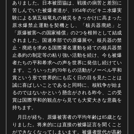
ありました。日本被団協は、戦後の病苦と差別に
苦しんでいた被爆者達が、1954年のビキニ水爆実
験による第五福竜丸の被災をきっかけに高まった
原水爆禁止運動を契機とし、「核兵器廃絶」と
「原爆被害への国家補償」の2つを根幹として結成
されました。国連本部での原爆展や、核兵器の禁
止・廃絶を求める国際署名運動を経ての核兵器禁
止条約の制定等の粘り強い活動を続け、今も被爆
者たちの平和希求への声を世界に発信し続けてい
ます。こういった約70年もの活動がノーベル平和
賞という形で世界的にも広く日の目を見たことは
誠に喜ばしいことであると同時に、核戦争が始ま
るのではないかという懸念がされる昨今、この受
賞は国際平和的観点から見ても大変大きな意義を
持ちます。
月日が経ち、原爆被害者の平均年齢は
85
歳とな
りました。将来的には直接の被爆証言を聞くこと
ができなくなってしまいます。被爆者世代が高齢