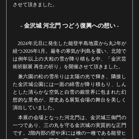
させて頂きました。
-
金沢城 河北門 つどう復興への想い
-
2024年元旦に発生した能登半島地震から丸2年が
経つ2026年1月。厳冬の寒気が列島を覆い、北陸で
は例年以上の大粒の雪が降り積もる中、「金沢芸
術祈願展 再生の祈り」を開催させて頂きました。
兼六園の松の雪吊りは太陽の光で輝き、隣接し
た金沢城公園には一面の綿雪が降り積もり、しん
とした清らかな空気と白雪の銀世界に包まれた幻
想的な景色が、歴史ある展覧会場の舞台を美しく
演出していました。
本展の会場となった河北門は、金沢城三御門の
一つであり、三の丸を守る金沢城の実質的な正門
です。2階内部の壁や床には檜の一種である能登ヒ