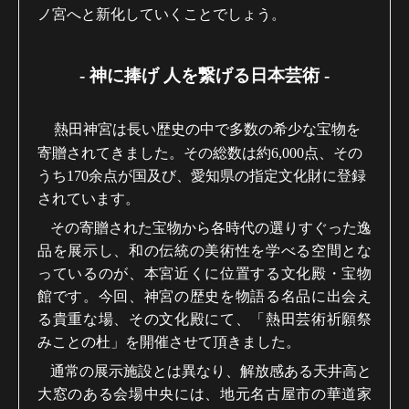
ノ宮へと新化していくことでしょう。
- 神に捧げ 人を繋げる日本芸術 -
熱田神宮は長い歴史の中で多数の希少な宝物を
寄贈されてきました。その総数は約
6,000
点、その
うち
170
余点が国及び、愛知県の指定文化財に登録
されています。
その寄贈された宝物から各時代の選りすぐった逸
品を展示し、和の伝統の美術性を学べる空間とな
っているのが、本宮近くに位置する文化殿・宝物
館です。今回、神宮の歴史を物語る名品に出会え
る貴重な場、その文化殿にて、「熱田芸術祈願祭
みことの杜」を開催させて頂きました。
通常の展示施設とは異なり、解放感ある天井高と
大窓のある会場中央には、地元名古屋市の華道家