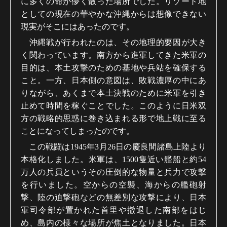
に多くの命が儚く散った場所でした。リゾート地
としての現在の華やかな沖縄からは想像できない
現実がそこにはあったのです。
沖縄戦が行われたのは、その地理的要因が大き
く関わっています。南方から進軍してきた米軍の
目的は、本土攻撃のための基地や兵站を確保する
こと。一方、日本側の意図は、敗戦濃厚の中にあ
りながら、あくまで本土決戦のために米軍を引き
止めて時間を稼ぐことでした。このように日米双
方の戦略的思惑に巻き込まれる形で地上戦に至る
ことになってしまったのです。
この戦闘は1945年3月26日の慶良間諸島上陸より
本格化しました。米軍は、1500隻近い艦船と約54
万人の兵員というその圧倒的な物量と兵力で攻撃
を行いました。空からの空襲、海からの艦砲射
撃、陸の迫撃砲などの無差別な攻撃により、日本
軍司令部が置かれた首里や撤退した南部をはじ
め、島内の様々な場所が焦土となりました。日本