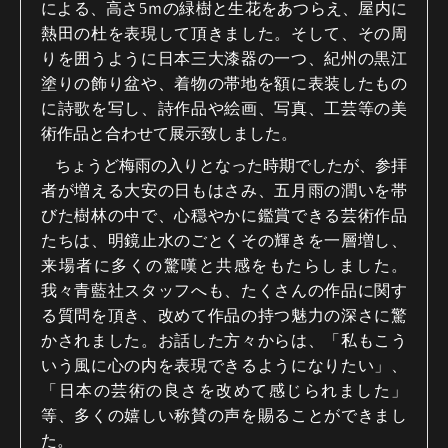
による、高さ
5
ｍの緑樹と生花をあつらえ、屋内に
熱田の杜を表現して頂きました。そして、その周
りを囲うように日本三大漆器の一つ、紀州の黒江
塗りの飾り盆や、着物の帯地を額に表装したもの
に詩歌を写し、詩作品や絵画、写真、工芸等の美
術作品と合わせて展示致しました。
ちょうど梅雨の入りとなった時期でしたが、参拝
者が増える大安の日もはさみ、五月雨の潤いを帯
びた樹林の中で、心穏やかに鑑賞できる芸術作品
たちは、明鏡止水のごとくその輝きを一層増し、
来場者に多くの驚嘆と共感をもたらしました。
我々青藍社スタッフへも、たくさんの作品に関す
る質問を頂き、改めて作品の持つ魅力の深さに驚
かされました。お話した方々からは、「私もこう
いう風に心の内を表現できるようになりたい」、
「日本の芸術の良さを改めて感じられました」
等、多くの嬉しい称賛の声を賜ることができまし
た。