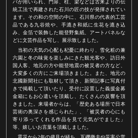
バが用いられ、門扉、柱、梁などは古来よりの伝
統工法で再建された石川の匠の技が発揮されてい
ます。その和の空間の中に、石川県の代表的工芸
品である九谷焼や、手漉き和紙に生花を漉き込
み、金箔で装飾した能登野集紙、アートパネルな
どに文芸作品を写し、展示致しました。
当初の天気の心配も杞憂に終わり、雪化粧の兼
六園と冬の味覚を楽しみにきた観光客や、訪日外
国人客、地元の方や能登地震の被災者の方など、
大変多くの方にご来場頂きました。また、地元の
北國新聞社にも取材して頂き、新聞記事に写真付
きで掲載して頂いたり、受付に設置した義援金募
金箱にもお心遣いを頂戴し、たくさんの反響を頂
きました。来場者からは、「歴史ある場所で日本
芸術の奥深さを感じられた」、「被災者の心にも
寄り添ってくれる作品を見て元気がでました」
等、嬉しいお言葉を頂戴しました。
震災から2年の歳月が経ち、瓦礫撤去や災害公営