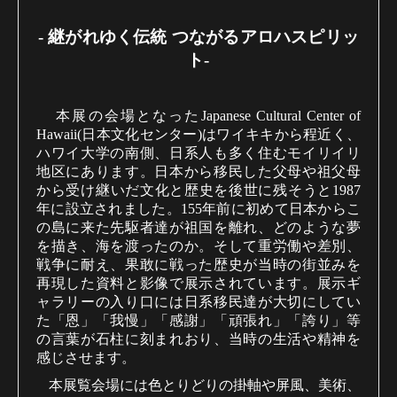
- 継がれゆく伝統 つながるアロハスピリッ
ト-
本展の会場となった
Japanese Cultural Center of
Hawaii(
日本文化センター
)
はワイキキから程近く、
ハワイ大学の南側、日系人も多く住むモイリイリ
地区にあります。日本から移民した父母や祖父母
から受け継いだ文化と歴史を後世に残そうと
1987
年に設立されました。
155
年前に初めて日本からこ
の島に来た先駆者達が祖国を離れ、どのような夢
を描き、海を渡ったのか。そして重労働や差別、
戦争に耐え、果敢に戦った歴史が当時の街並みを
再現した資料と影像で展示されています。展示ギ
ャラリーの入り口には日系移民達が大切にしてい
た「恩」「我慢」「感謝」「頑張れ」「誇り」等
の言葉が石柱に刻まれおり、当時の生活や精神を
感じさせます。
本展覧会場には色とりどりの掛軸や屏風、美術、