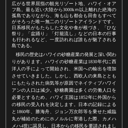
広がる世界屈指の観光リゾート地、ハワイ・オア
フ島。最も近い大陸から
3000k
ｍ以上離れた絶海の
孤島でありながら、海も山も都会も田舎もすべて
がそろった唯一無二のリゾートアイランドです。
日系移民がもたらした文化や食が根づき、「ひな
祭り」「盆踊り」「灯籠流し」などの日本の行事
も行われるなど、一度訪れれば誰もが魅了される
島である。
移民の歴史はハワイの砂糖産業の発展と深い関わ
りがあります。ハワイの砂糖産業は
1830
年代に西
洋人の手によって開始され、米国への輸出を増加
させていきました。しかし、西欧人の来島ととも
にもたらされた病気等が原因でネイティブハワイ
アンの人口は減少。砂糖農園は多くの労働人口を
必要とするため、ハワイ王国は
1852
年に外国から
の移民の受入れを決定します。日本の記録による
と
1860
年、勝海舟、ジョン万次郎等を乗せた咸臨
丸が補給のためにホノルルに寄港した際、カメハ
メハ
4
世に謁見し、日本からの移民を要請されまし