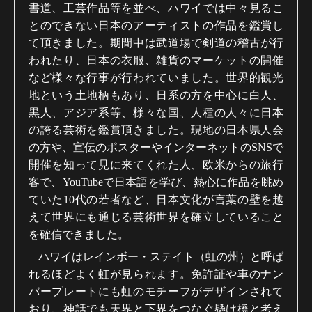
書道、工芸作品等を並べ、ハワイでは中々見るこ
とのできない日本のアーティストの作品を鑑賞し
て頂きました。期間中は武道場で剣道の稽古が行
われたり、日本の衣服、雑貨のマーケットの開催
など様々な行事が行われていました。世界的観光
地という土地柄もあり、日系の方を中心に白人、
黒人、アジア系等、様々な国、人種の人々に日本
の誇る芸術を鑑賞頂きました。現地の日本県人会
の方や、宣伝のポスターやインターネットの
SNS
で
開催を知って見に来てくれた人、欧米からの旅行
客で、
YouTube
で日本語を学び、熱心に作品を眺め
ていた
10
代の若者など、日本文化が言葉の壁を越
えて世界にも通じる芸術世界を確立していること
を確信できました。
ハワイはレインボー・ステイト（虹の州）と呼ば
れるほどよく虹が見られます。免許証や車のナン
バープレートにも虹のモチーフがデザインされて
おり、神話でも天界と下界をつなぐ懸け橋と考え