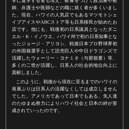
学に進学する者も増え、教養をつけて政治家や教
師、弁護士や医師などの職に就く者が多くいまし
た。現在、ハワイの人気店でもあるマツモトシェ
イブアイスや
ABC
ストア等も日系移民が始めたお
店です。他にも、戦後初の日系議員となったダニ
エル・
K
・イノウエ、ハワイ州で初の日系知事とな
ったジョージ・アリヨシ、戦後日本プロ野球界初
の外国籍選手として読売巨人や中日ドラゴンズで
活躍したウォーリー・ヨナミネ（与那嶺要）等、
多くの二世が活躍し、日系人の社会的地位向上に
貢献しました。
このように、戦後から現在に至るまでのハワイの
発展ぶりは日系人の活躍なくしては成立しません
でした。アメリカであって日本でもある。先人達
のたゆまぬ努力によりハワイ社会と日本の絆が形
成されていったのです。