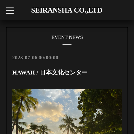
SEIRANSHA CO.,LTD
t
o
g
g
l
e
n
EVENT NEWS
a
v
i
g
2023-07-06 00:00:00
a
t
i
HAWAII / 日本文化センター
o
n