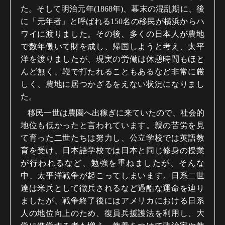
た。そして明治元年
(1868
年
)
、幕末の混乱期に、後
に「元年者」と呼ばれる
150
名の移民が横浜からハ
ワイに渡りました。その後、多くの日本人が農地
で数年働いて財を成し、帰国しようと考え、太平
洋を渡りましたが、現実の労働は休憩時間もほと
んど無く、鞭で打たれることもあるなど非常に厳
しく、農地に居つかざるをえない状況になりまし
た。
移民一世は農園へ出稼ぎに来ていたので、社会的
地位も低かったと言われています。親の苦労を見
て育った二世たちは努力し、公立学校では英語教
育を受け、日本語学校では日本と同じ修身の授業
が行われるなど、勉強を重ねましたが、そんな
中、太平洋戦争が起こってしまいます。日系二世
達は米兵として徴兵されるなど過酷な運命を辿り
ましたが、戦争終了後にはアメリカにおける日系
人の地位向上のため、復員兵援護法を利用し、大