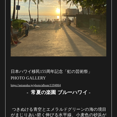
日本ハワイ移民155周年記念「虹の芸術祭」
PHOTO GALLERY
https://seiransha.jp/photo/album/1194864
- 常夏の楽園 ブルーハワイ -
つきぬける青空とエメラルドグリーンの海の境目
がまじりあい碧く伸びる水平線、小麦色の砂浜が