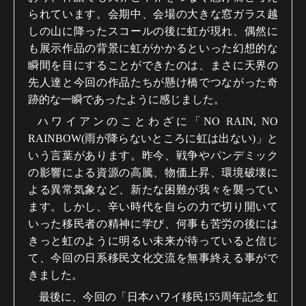
られています。会期中、会場の大きな窓ガラス越
しの山に降ったスコールの後に虹が現れ、偶然に
も展示作品の背景に虹がかかるといった幻想的な
瞬間を目にすることができたのは、まさに天界の
先人達と今回の作品たちが懸け橋でつながった奇
跡的な一瞬であったように感じました。
ハワイアンのことわざに「
NO RAIN, NO
RAINBOW(
雨が降らないところに虹は出ない
)
」と
いう言葉があります。昨今、戦争やパンデミック
の影響による資源の高騰、物価上昇、環境破壊に
よる異常気象など、新たな困難が我々を襲ってい
ます。しかし、辛い時代を自らの力で切り開いて
いった移民者の精神に学び、何事も苦労の後には
きっと虹のように明るい未来が待っていると信じ
て、今回の日系移民文化交流を無事終える事がで
きました。
最後に、今回の「日本ハワイ移民
155
周年記念 虹